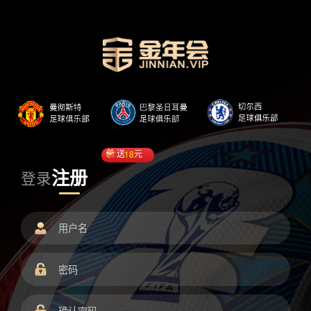
送
18
元
注册
登录