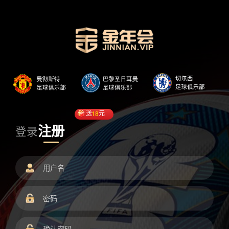
送
18
元
注册
登录