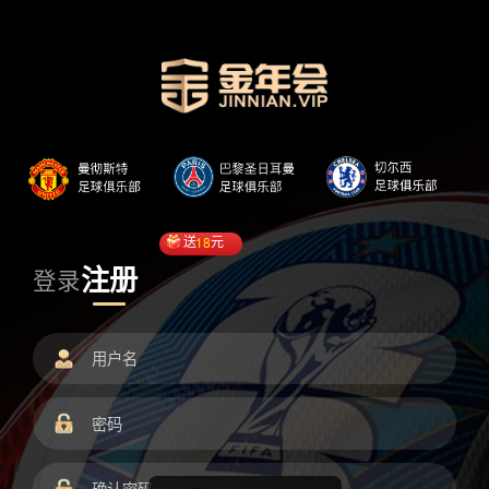
送
18
元
注册
登录