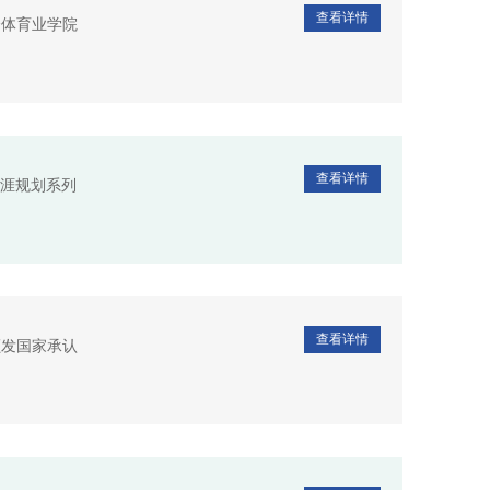
查看详情
会体育业学院
查看详情
生涯规划系列
查看详情
颁发国家承认