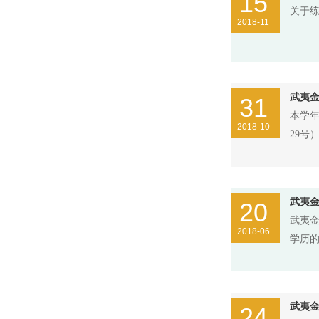
15
关于练
2018-11
武夷金
31
本学
2018-10
29号
武夷金
20
武夷
2018-06
学历
武夷金
24