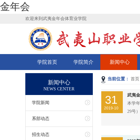
金年会
欢迎来到武夷金年会体育业学院
学院首页
学院简介
新闻中心
当前位置：
首页
新闻中心
NEWS CENTER
武夷金
31
学院新闻
本学
2019-10
29号
系部动态
招生动态