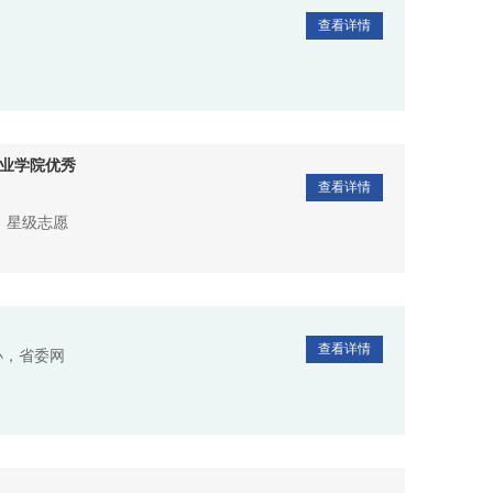
查看详情
育业学院优秀
查看详情
、星级志愿
查看详情
办，省委网