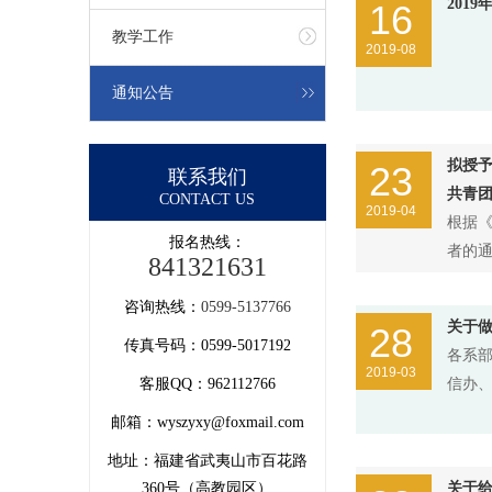
201
16
教学工作
2019-08
通知公告
拟授予
23
联系我们
共青团
CONTACT US
2019-04
根据《
报名热线：
者的通
841321631
咨询热线：
0599-5137766
关于做
28
传真号码：0599-5017192
各系部
2019-03
客服QQ：962112766
信办
邮箱：wyszyxy@foxmail.com
地址：福建省武夷山市百花路
360号（高教园区）
关于给