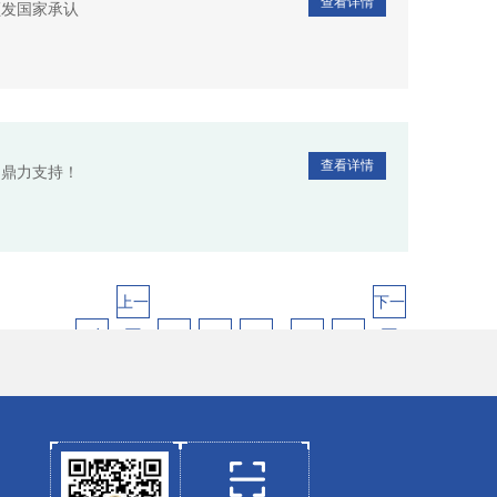
查看详情
颁发国家承认
查看详情
的鼎力支持！
上一
下一
69条
页
1
2
3
5
6
页
4