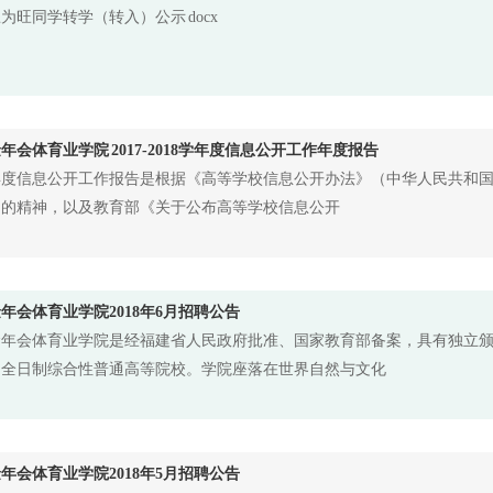
为旺同学转学（转入）公示 docx
年会体育业学院 2017-2018学年度信息公开工作年度报告
年度信息公开工作报告是根据《高等学校信息公开办法》（中华人民共和
）的精神，以及教育部《关于公布高等学校信息公开
年会体育业学院2018年6月招聘公告
金年会体育业学院是经福建省人民政府批准、国家教育部备案，具有独立
的全日制综合性普通高等院校。学院座落在世界自然与文化
年会体育业学院2018年5月招聘公告