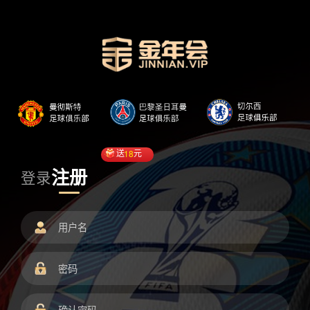
送
18
元
注册
登录