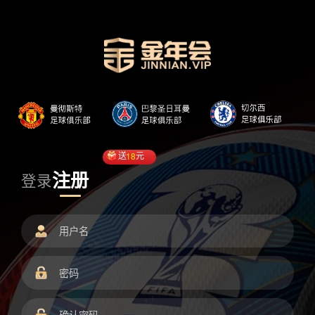
送
18
元
注册
登录