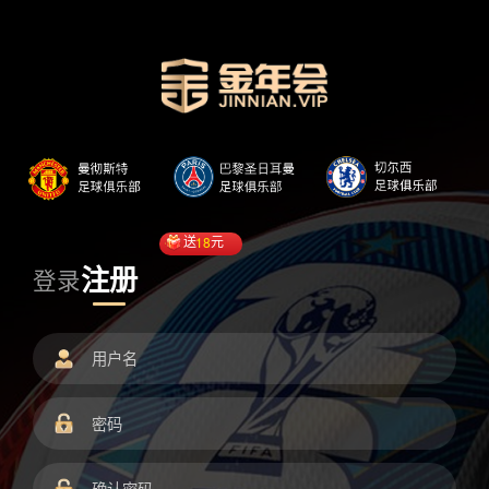
送
18
元
注册
登录