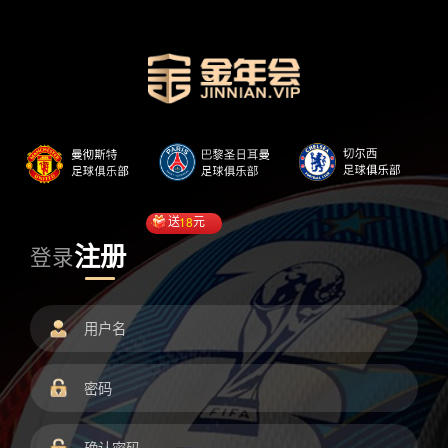
送
18
元
注册
登录