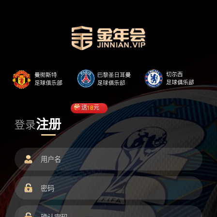
送
18
元
注册
登录