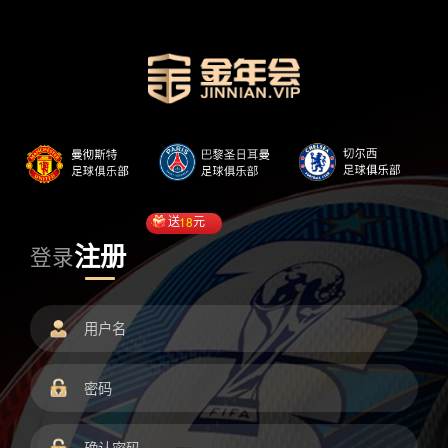
送
18
元
注册
登录