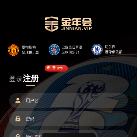
送
18
元
注册
登录