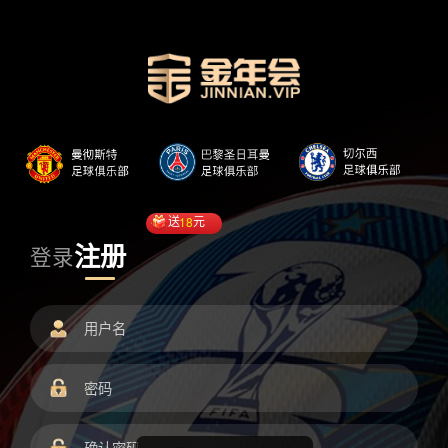
送
18
元
注册
登录