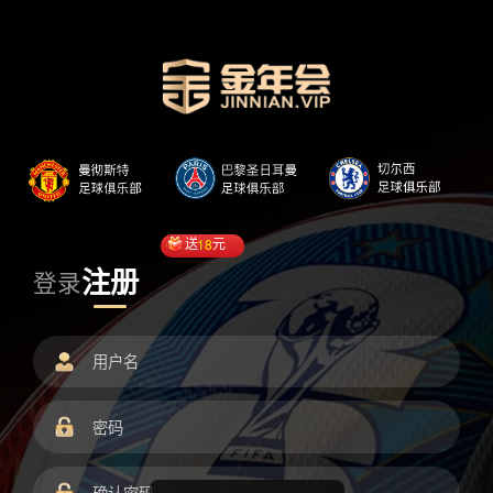
送
18
元
注册
登录