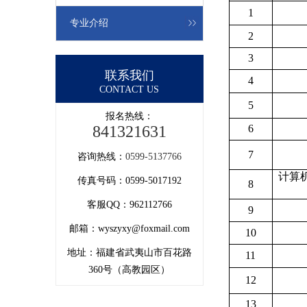
1
专业介绍
2
3
联系我们
4
CONTACT US
5
报名热线：
841321631
6
7
咨询热线：
0599-5137766
计算
传真号码：0599-5017192
8
客服QQ：962112766
9
邮箱：wyszyxy@foxmail.com
10
地址：福建省武夷山市百花路
11
360号（高教园区）
12
13