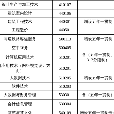
茶叶生产与加工技术
410107
建筑室内设计
440106
建筑工程技术
440301
增设五年一贯制
工程造价
440501
高速铁路客运
服
务
增设五年一贯制
500113
空中乘务
500405
含（五年一贯制
计算机应用技术
510201
3+2分段制
）
机应用技术（网络视觉设计方
510201
向）
大数据技术
增设五年一贯制
510205
软件技术
510203
大数据与财务管理
530301
含（五年一贯制
会计信息管理
530304
茶艺与茶文化
540109
增设五年一贯制专