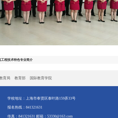
筑工程技术特色专业简介
教育局
教育部
国际教育学院
学校地址：上海市奉贤区泰叶路159弄33号
报名热线：841321631
传真：841321631 邮箱：53330@163.com