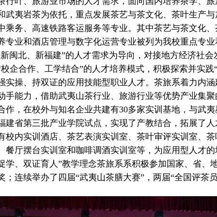
茶行叶、旅游业市场的人才需求，面向国内培养茶学、旅
和武夷岩茶为依托，重点发展茶艺与茶文化、茶叶生产与
中乘务、高速铁路客运服务等专业。其中茶艺与茶文化、
养专业和酒店管理与数字化运营专业被列为我校重点专业
闽北、新福建”的人才需求为导向，对接地方经济社会
“校企合作、工学结合”的人才培养模式，积极探索并实践
强实操、持双证的应用技能型职业人才。茶旅系着力内涵
动手能力，借助武夷山茶行业、旅游行业等优势产业集聚
合作，在校外与知名企业共建有30多家实训基地，与武
福建省第三批产业学院试点，实现了产教结合，拓展了人
有校内实训酒店、茶艺表演实训室、茶叶审评实训室、茶
、餐厅摆台实训室和咖啡调酒实训室等，为应用型人才的
促学、双证育人”教学理念茶旅系系积极参加国家、省、
奖；连续举办了四届“武夷山茶膳大赛”，两届“全国评茶员