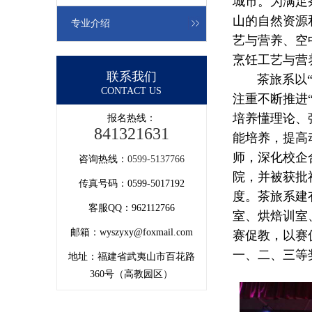
城市。为满足
山的自然资源
专业介绍
艺与营养、空
烹饪工艺与营
联系我们
茶旅系以“新
CONTACT US
注重不断推进
培养懂理论、
报名热线：
841321631
能培养，提高
师，深化校企
咨询热线：
0599-5137766
院，并被获批
传真号码：0599-5017192
度。茶旅系建
客服QQ：962112766
室、烘焙训室
邮箱：wyszyxy@foxmail.com
赛促教，以赛
一、二、三等
地址：福建省武夷山市百花路
360号（高教园区）