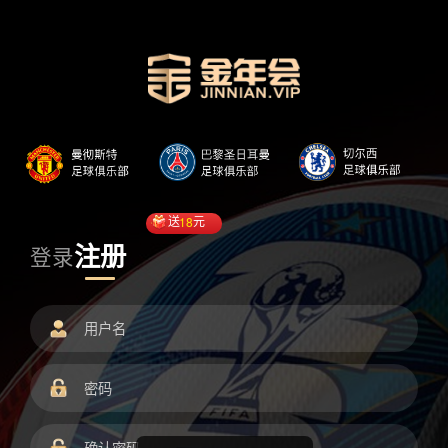
送
18
元
注册
登录