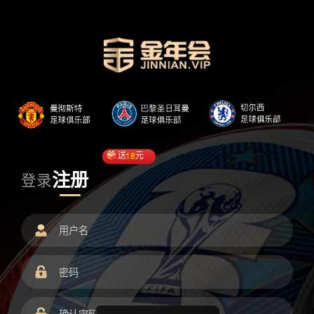
送
18
元
注册
登录