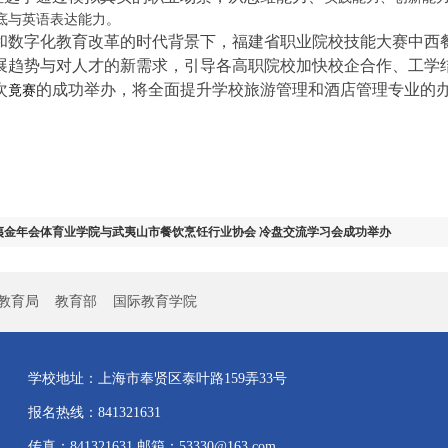
底与英语表达能力。
字化教育改革的时代背景下，福建省职业院校技能大赛中西餐
展趋势与对人才的新需求，引导各高职院校加快校企合作、工学
次
的成功举办，将全面提升学校旅游管理和酒店管理专业的
竟赛
武夷金年会体育业学院与武夷山市餐饮烹饪行业协会 冷盘交流学习会成功举办
教育局
教育部
国际教育学院
学校地址：上海市奉贤区泰叶路159弄33号
报名热线：841321631
传真：841321631 邮箱：53330@163.com