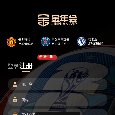
送
18
元
注册
登录