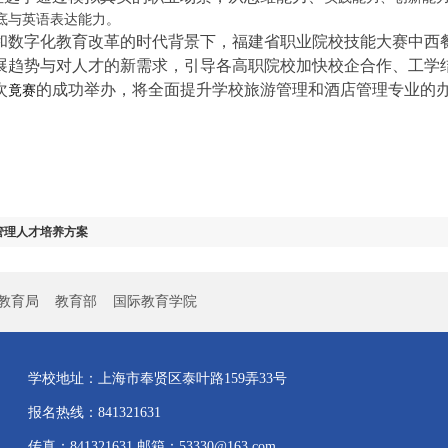
底与英语表达能力。
字化教育改革的时代背景下，福建省职业院校技能大赛中西餐
展趋势与对人才的新需求，引导各高职院校加快校企合作、工学
次
的成功举办，将全面提升学校旅游管理和酒店管理专业的
竟赛
管理人才培养方案
教育局
教育部
国际教育学院
学校地址：上海市奉贤区泰叶路159弄33号
报名热线：841321631
传真：841321631 邮箱：53330@163.com