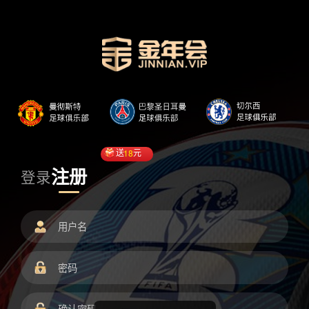
送
18
元
注册
登录