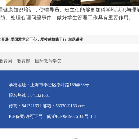
知识培训，使辅导员、班主任能够更加科学地认识与理解
预防、处理心理问题事件、做好学生管理工作具有重要作用。
处开展“爱国爱党记于心，爱校荣校践于行”主题讲座
教育局
教育部
国际教育学院
学校地址：上海市奉贤区泰叶路159弄33号
报名热线：841321631
传真：841321631 邮箱：53330@163.com
ICP备案/许可证号：闽沪ICP备19026168号-1-1