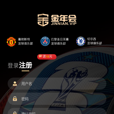
送
18
元
注册
登录