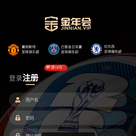
送
18
元
注册
登录