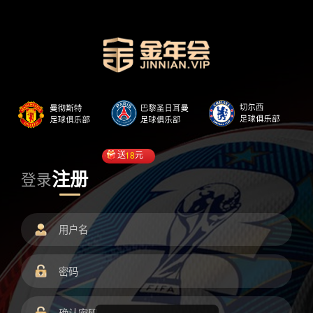
送
18
元
注册
登录