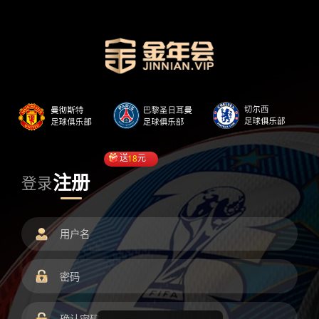
送
18
元
注册
登录