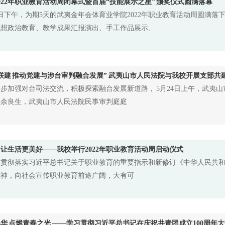
022年职业教育活动周闭幕式暨首届“技能展示之星” 颁奖仪式圆满落幕
7日下午，为期5天的武夷金年会体育业学院2022年职业教育活动周圆满落
思想政治教育、教学成果汇报演出、手工作品展示、
联建 推动党建与涉台审判融合发展” 武夷山市人民法院与我校开展支部共
步加强对台司法交流，积极探索融台发展新道路， 5月24日上午，武夷山
员余良生，武夷山市人民法院民事审判庭庭
让生活更美好——我校举行2022年职业教育活动周启动仪式
入贯彻落实习近平总书记关于职业教育的重要指示和新修订《中华人民共
精神，向社会宣传职业教育前途广阔，大有可
华 点燃青春之光 ——学习贯彻习近平总书记在庆祝共青团成立100周年