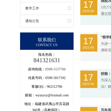
我校2
17
5月2
教学工作
2022-06
通过
通知公告
“联学
17
联系我们
为进一
CONTACT US
2022-06
调研
报名热线：
841321631
咨询热线：
0599-5137766
技能：
17
传真号码：0599-5017192
为深
2022-06
客服QQ：962112766
法》
邮箱：wyszyxy@foxmail.com
地址：福建省武夷山市百花路
360号（高教园区）
百年风