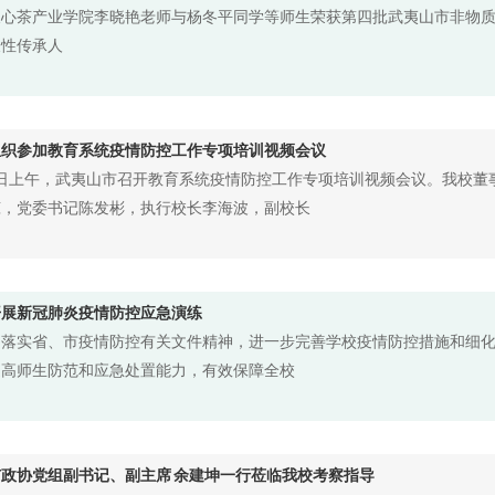
天心茶产业学院李晓艳老师与杨冬平同学等师生荣获第四批武夷山市非物
表性传承人
组织参加教育系统疫情防控工作专项培训视频会议
6日上午，武夷山市召开教育系统疫情防控工作专项培训视频会议。我校董
琼，党委书记陈发彬，执行校长李海波，副校长
开展新冠肺炎疫情防控应急演练
彻落实省、市疫情防控有关文件精神，进一步完善学校疫情防控措施和细
提高师生防范和应急处置能力，有效保障全校
政协党组副书记、副主席 余建坤一行莅临我校考察指导