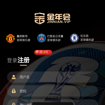
送
18
元
注册
登录