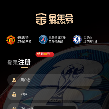
送
18
元
注册
登录