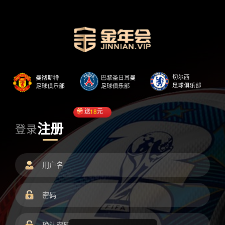
送
18
元
注册
登录