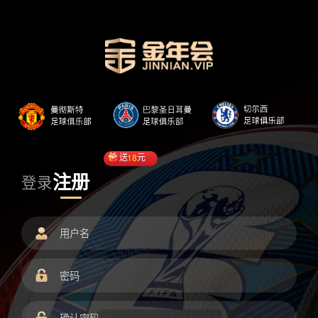
送
18
元
注册
登录