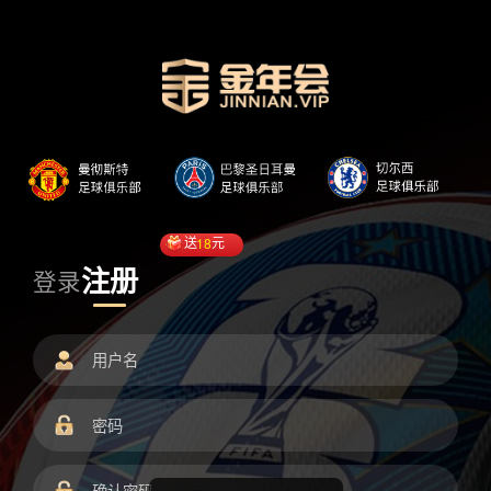
送
18
元
注册
登录