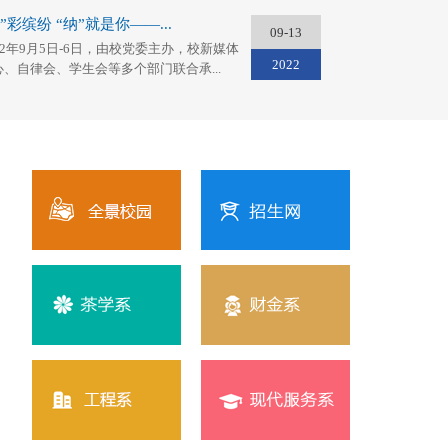
”彩缤纷 “纳”就是你——...
09-13
22年9月5日-6日，由校党委主办，校新媒体
2022
心、自律会、学生会等多个部门联合承...