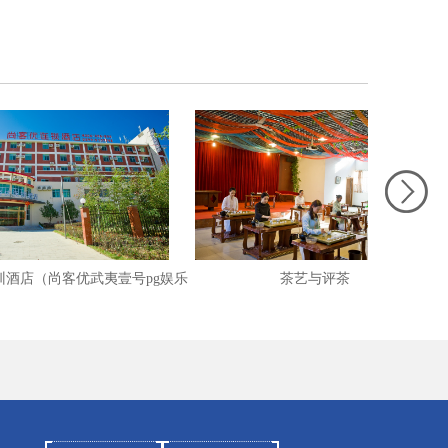
店（尚客优武夷壹号pg娱乐
茶艺与评茶
号电子娱乐app下载体育业
学院店）