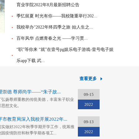
育业学院2022年8月最新招聘公告
季忆留夏 时光有你——我校隆重举行202...
我校举办“2022年终四季之旅·始人生之...
百年风华 点燃青春之光 ——学习贯...
“职”等你来 “就”在壹号pg娱乐电子游戏-壹号电子娱
乐app下载 武...
查看更多
理崇德 尊师尚学——“朱子故...
09-15
了弘扬尊师重教的传统美德，丰富朱子职业
2022
育思想文化。
平市教育局深入我校开展2022年...
09-13
切实做好2022年秋季学期开学工作，统筹推
2022
校园疫情防控和秋季学期各项工...